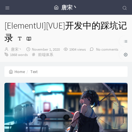
唐宋丶
[ElementUI][VUE]开发中的踩坑记
录
Author：
发
唐宋丶
November 1, 2020
1904 views
No comments
布
Categories：
1868 words
前端体系
时
间：
Home
Text