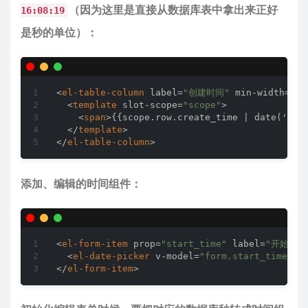
（因为这里是直接从数据库表中拿出来正好
16:08:19
是秒的单位）：
<
el-table-column
label
=
"创建时间"
min-width
=
"10
<
template
slot-scope
=
"scope"
>
<
span
>
{{scope.row.create_time | date('Y-m
</
template
>
</
el-table-column
>
添加、编辑的时间组件：
<
el-form-item
prop
=
"start_time"
label
=
"开始时间
<
el-date-picker
v-model
=
"form.start_time"
t
</
el-form-item
>