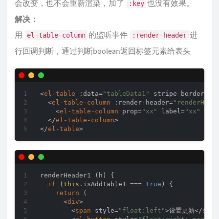
会改变，也不会重新渲染，加了
也没有效果。
:key
解决：
用
的监听事件
进
el-table-column
:render-header
行回调判断，通过判断boolean返回标签元素给表头
<
el-table
:data
=
"tableData1"
stripe
border
st
<
el-table-column
:render-header
=
"renderHead
<
el-table-column
prop
=
"xx"
label
=
"xx"
min
</
el-table-column
>
</
el-table
>
renderHeader1 (h) {

if
 (
this
.isAddTable1 === 
true
) {

return
 (

<
div
>
<
span
style
=
"float:left"
>
设置更新
</
span