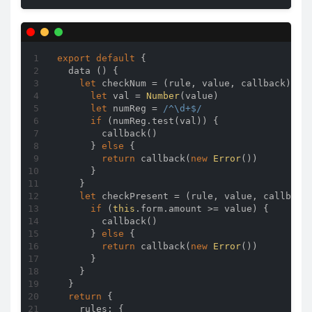
export
default
 {

  data () {

let
 checkNum = 
(
rule, value, callback
) =>
 
let
 val = 
Number
(value)

let
 numReg = 
/^\d+$/
if
 (numReg.test(val)) {

        callback()

      } 
else
 {

return
 callback(
new
Error
())

      }

    }

let
 checkPresent = 
(
rule, value, callback
if
 (
this
.form.amount >= value) {

        callback()

      } 
else
 {

return
 callback(
new
Error
())

      }

    }

  }

return
 {

rules
: {
