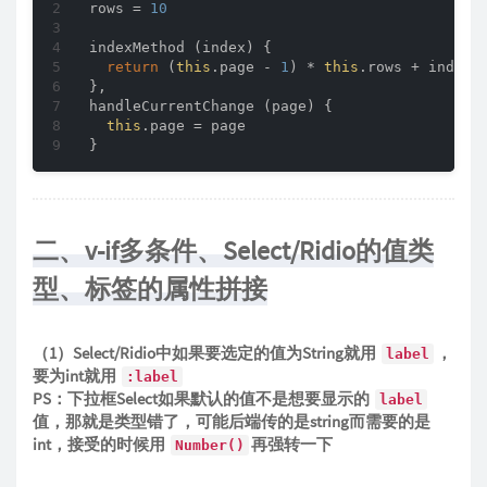
rows = 
10
indexMethod (index) {

return
 (
this
.page - 
1
) * 
this
.rows + index 
},

handleCurrentChange (page) {

this
.page = page

二、v-if多条件、Select/Ridio的值类
型、标签的属性拼接
（1）Select/Ridio中如果要选定的值为String就用
，
label
要为int就用
:label
PS：下拉框Select如果默认的值不是想要显示的
label
值，那就是类型错了，可能后端传的是string而需要的是
int，接受的时候用
再强转一下
Number()