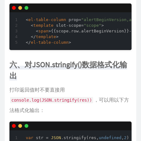
<
el-table-column
prop
=
"alertBeginVersion,aler
<
template
slot-scope
=
"scope"
>
<
span
>
{{scope.row.alertBeginVersion}}-{{s
</
template
>
</
el-table-column
>
六、对JSON.stringify()数据格式化输
出
打印返回值时不要直接用
，可以用以下方
console.log(JSON.stringify(res))
法格式化输出：
var
 str = 
JSON
.stringify(res,
undefined
,
2