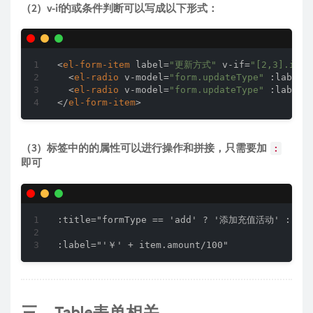
（2）v-if的
或
条件判断可以写成以下形式：
<
el-form-item
label
=
"更新方式"
v-if
=
"[2,3].incl
<
el-radio
v-model
=
"form.updateType"
:label
=
<
el-radio
v-model
=
"form.updateType"
:label
=
</
el-form-item
>
（3）标签中的的属性可以进行操作和拼接，只需要加
:
即可
:title="formType == 'add' ? '添加充值活动' : '
三、Table表单相关