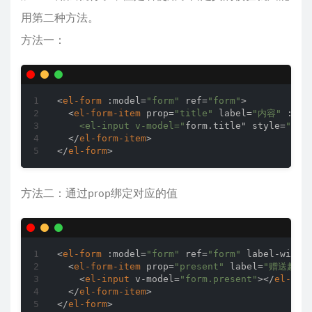
用第二种方法。
方法一：
<
el-form
:model
=
"form"
ref
=
"form"
>
<
el-form-item
prop
=
"title"
label
=
"内容"
:rul
    <el-input v-model="
form.title
" 
style
=
"wid
</
el-form-item
>
</
el-form
>
方法二：通过prop绑定对应的值
<
el-form
:model
=
"form"
ref
=
"form"
label-width
<
el-form-item
prop
=
"present"
label
=
"赠送趣豆"
<
el-input
v-model
=
"form.present"
>
</
el-inp
</
el-form-item
>
</
el-form
>