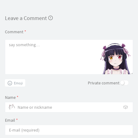
Leave a Comment
Comment
*
Private comment
Emoji
Name
*
🎲
Email
*