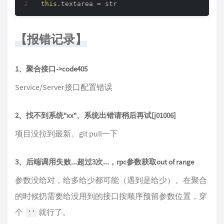
this
【报错记录】
1、聚合接口->code405
Service/Server接口配置错误
2、找不到系统"xx"、系统出错请稍后再试[j01006]
项目没拉到最新。git pull一下
3、后端调用失败...超过3次...，rpc参数获取out of range
参数没给对，给多给少都可能（遇到是给少）。在聚合
的时候扔需要给没用到的接口按顺序预留参数位置，穿
个
就行了。
''