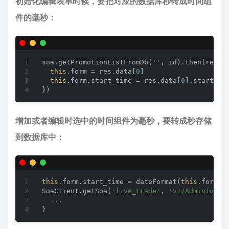
初始化编辑表单时候，要把对应的数据库秒转成时间组
件的毫秒：
soa.getPromotionListFromDb(
''
, id).then(
res
 =
this
.form = res.data[
0
]

this
.form.start_time = res.data[
0
].start_ti
增加或者编辑时选中的时间组件为毫秒，要转成秒存储
到数据库中：
this
.form.start_time = dateFormat(
this
.form.s
SoaClient.getSoa(
'live_trade'
, 
'v1/AdminInpou
  ...
