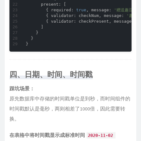
present
: [

        { 
required
: 
true
, 
message
: 
'赠送趣豆不能
        { 
validator
: checkNum, 
message
: 
'趣豆
        { 
validator
: checkPresent, 
message
: 
'
      ]

    }

  }

四、日期、时间、时间戳
踩坑场景：
原先数据库中存储的时间戳单位是到秒，而时间组件的
时间戳默认是毫秒，两则相差了1000倍，因此需要转
换。
在表格中将时间戳显示成标准时间
2020-11-02 