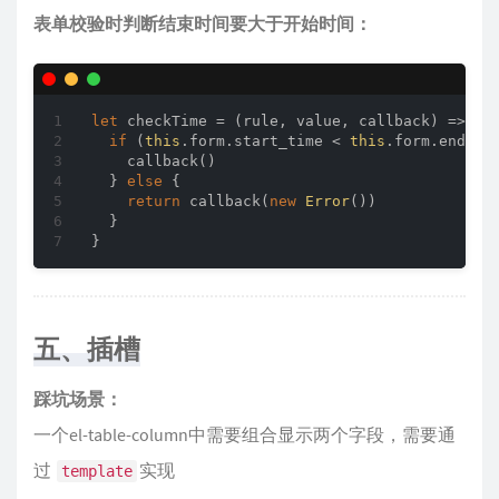
表单校验时判断结束时间要大于开始时间：
let
 checkTime = 
(
rule, value, callback
) =>
 {

if
 (
this
.form.start_time < 
this
.form.end_tim
    callback()

  } 
else
 {

return
 callback(
new
Error
())

  }

五、插槽
踩坑场景：
一个el-table-column中需要组合显示两个字段，需要通
过
实现
template