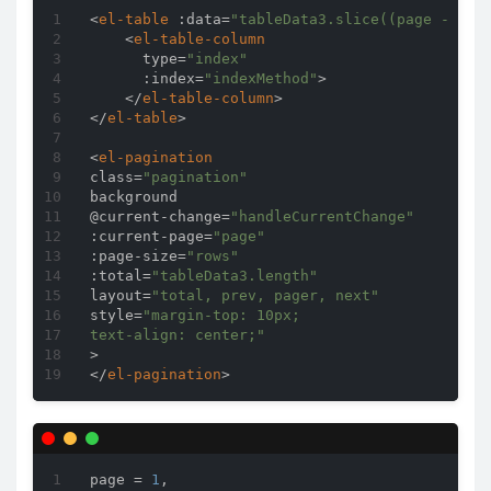
<
el-table
:data
=
"tableData3.slice((page - 1) 
<
el-table-column
type
=
"index"
:index
=
"indexMethod"
>
</
el-table-column
>
</
el-table
>
<
el-pagination
class
=
"pagination"
background
@
current-change
=
"handleCurrentChange"
:current-page
=
"page"
:page-size
=
"rows"
:total
=
"tableData3.length"
layout
=
"total, prev, pager, next"
style
=
"margin-top: 10px; 

text-align: center;"
>
</
el-pagination
>
page = 
1
,
