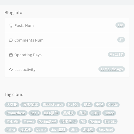
Blog Info
Posts Num
118
Comments Num
57
Operating Days
6 Y 221 D
Last activity
11 Mouths Ago
Tag cloud
大数据
面试/笔试
ElasticSearch
MySQL
资源
季报
Oracle
Prometheus
Redis
IDEA插件
黑科技
爬虫
HDFS
HBase
Mybatis
Maven
SpringBoot
读书笔记
Git
Spring
Hystrix
kafka
技术栈
Quartz
Java基础
UML
多线程
EasyExcel