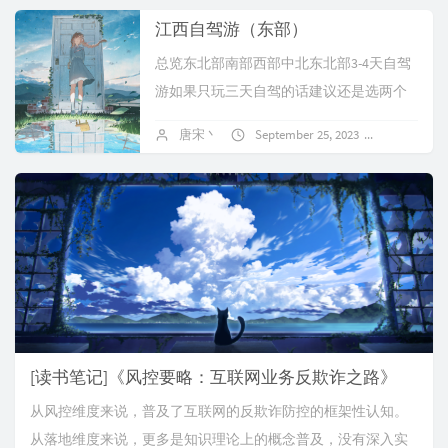
江西自驾游（东部）
总览东北部南部西部中北东北部3-4天自驾
游如果只玩三天自驾的话建议还是选两个
点就好，比较不会累，阳朔玩+柳州吃差不
唐宋丶
September 25, 2023
No comm
多了大致行程：第一天：08:00出发，1...
[读书笔记]《风控要略：互联网业务反欺诈之路》
从风控维度来说，普及了互联网的反欺诈防控的框架性认知。
从落地维度来说，更多是知识理论上的概念普及，没有深入实