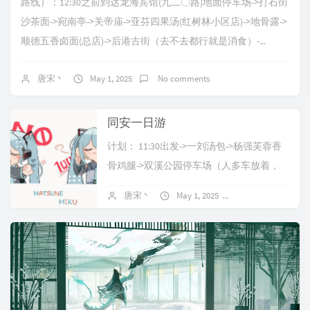
路线）：12:30之前到达龙海宾馆(九二〇路)地面停车场->打石街
沙茶面->宛南亭->关帝庙->亚芬四果汤(红树林小区店)->地骨露->
顺德五香卤面(总店)->后港古街（去不去都行就是消食）-...
唐宋丶
May 1, 2025
No comments
同安一日游
计划： 11:30出发->一刘汤包->杨强芙蓉香
骨鸡腿->双溪公园停车场（人多车放着，
后面单车、步行、打车）->鸿娇小吃->...
唐宋丶
May 1, 2025
No comments