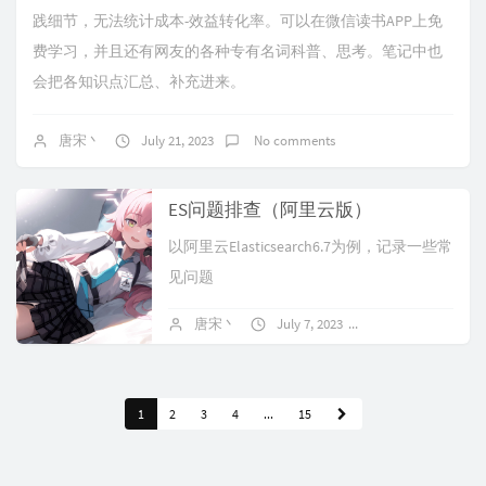
践细节，无法统计成本-效益转化率。可以在微信读书APP上免
费学习，并且还有网友的各种专有名词科普、思考。笔记中也
会把各知识点汇总、补充进来。
唐宋丶
July 21, 2023
No comments
ES问题排查（阿里云版）
以阿里云Elasticsearch6.7为例，记录一些常
见问题
唐宋丶
July 7, 2023
No comments
1
2
3
4
...
15