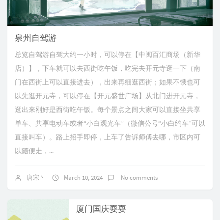
泉州自驾游
总览自驾游自驾大约一小时，可以停在【中闽百汇商场（新华
店）】，下车就可以去西街吃午饭，吃完去开元寺逛一下（南
门在西街上可以直接进去），出来再细逛西街；如果不饿也可
以先逛开元寺，可以停在【开元盛世广场】从北门进开元寺，
逛出来刚好是西街吃午饭。每个景点之间大家可以直接坐共享
单车、共享电动车或者“小白观光车”（微信公号“小白约车”可以
直接叫车）。路上招手即停，上车了告诉师傅去哪，市区内可
以随便走，...
唐宋丶
March 10, 2024
No comments
厦门国庆耍耍