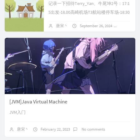
记录一下招待Terry_Yan、牛尾坤2号：17:1
5出发-18.00高崎机场T3航站楼停车场-18:30
阿钦大排档-22:00厦门集野民宿-22:30金...
唐宋丶
September 26, 2024
No comm
[JVM]Java Virtual Machine
JVM入门
唐宋丶
February 22, 2023
No comments