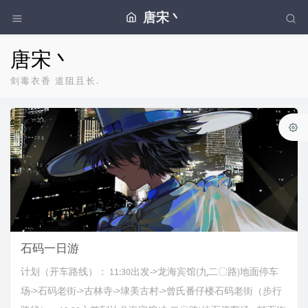
唐宋丶
唐宋丶
剑毒衣香 道阻且长.
石码一日游
计划（开车路线）： 11:30出发->龙海宾馆(九二〇路)地面停车
场->石码老街->古林寺->埭美古村->曾氏番仔楼石码老街（步行