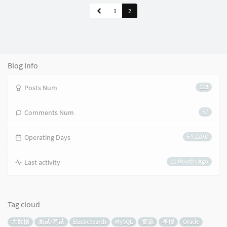
1
2
Blog Info
Posts Num
118
Comments Num
57
Operating Days
6 Y 220 D
Last activity
11 Mouths Ago
Tag cloud
大数据
面试/笔试
ElasticSearch
MySQL
资源
季报
Oracle