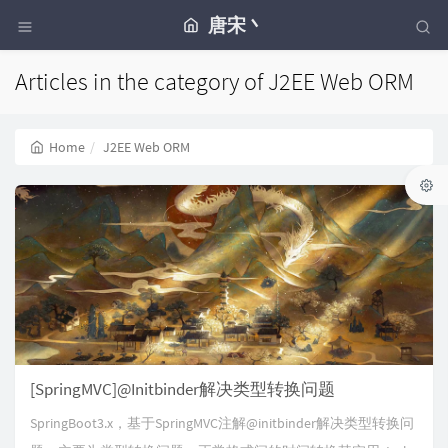
唐宋丶
Articles in the category of J2EE Web ORM
Home
J2EE Web ORM
[SpringMVC]@Initbinder解决类型转换问题
SpringBoot3.x，基于SpringMVC注解@initbinder解决类型转换问