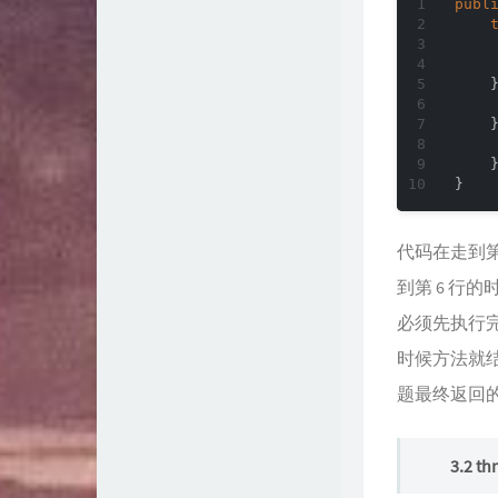
publ
    
    
    }
代码在走到第 
到第 6 行的
必须先执行完 
时候方法就结
题最终返回的
3.2 t