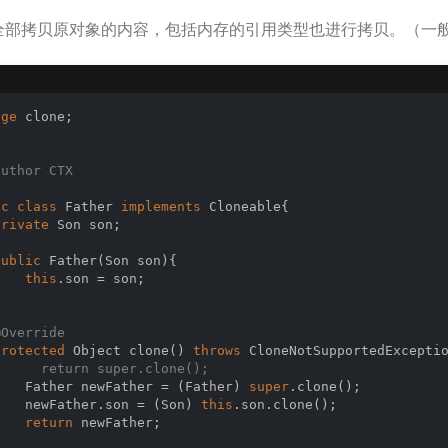
全部拷贝原对象的内容，包括内存的引用类型也进行拷贝。（一
age
 clone;

author
 CTX

ic
class
Father
implements
Cloneable
{

private
 Son son;

public
Father
(Son son)
{

this
.son = son;



@Override
protected
 Object 
clone
()
throws
 CloneNotSupportedExcepti
      return super.clone();
    Father newFather = (Father) 
super
.clone();

    newFather.son = (Son) 
this
.son.clone();

return
 newFather;


