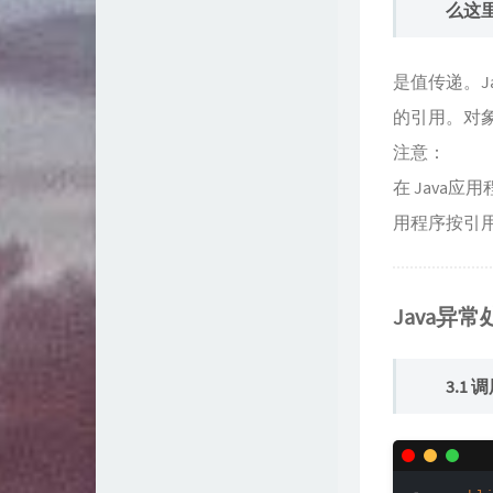
么这
是值传递。
的引用。对
注意：
在 Java
用程序按引用
Java异常
3.1