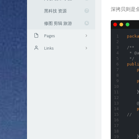
深拷贝则是
黑科技 资源
7
修图 剪辑 旅游
6
Pages
pack
/**

归档
Links
 * 
@
 */
留言
哔哩哔哩.
publ
友链
铁子哥.
Skity666.
    }
临_择.
鸿
//  
    
    
    }