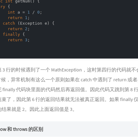
ic
int
getNum
()
{

try
 {

int
 a = 
1
 / 
0
;

return
1
;

} 
catch
 (Exception e) {

return
2
;

} 
finally
 {

return
3
;



3 行的时候遇到了一个 MathException，这时第四行的代码就
时候，异常机制有这么一个原则如果在 catch 中遇到了 return 或
finally 代码块里面的代码然后再返回值。因此代码又跳到第 8 行
束了，因此第 6 行的返回结果就无法被真正返回。如果 final
结果就是 2。因此上面返回值是 3。
hrow 和 throws 的区别