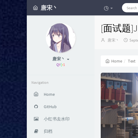
唐宋丶
[面试题]J
Author：
发
唐宋丶
Sept
布
时
间：
唐宋丶
Home
Text
世中逢
#
H
Navigation
Home
GitHub
小红书去水印
归档