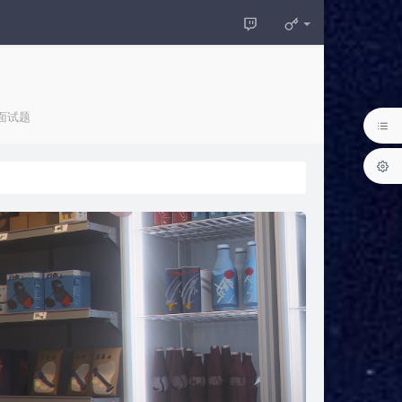
es：
面试题