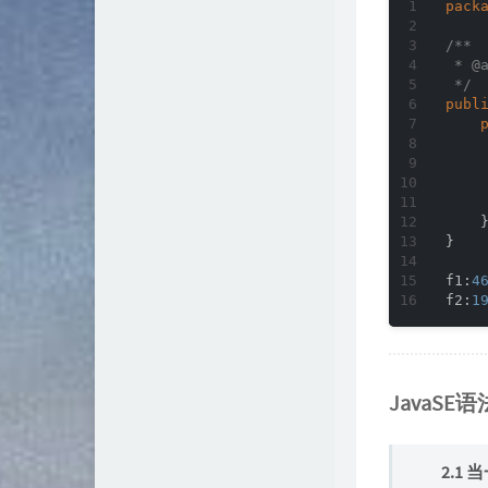
pack
/**

 * 
@
 */
publ
    
    
    
    
    }
}

f1:
4
f2:
1
JavaSE语
2.