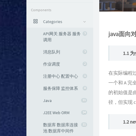
Components
Categories
java面向
API网关 服务器 服务
3
调用
消息队列
3
1.1 
作业调度
2
在实际编程过
注册中心 配置中心
1
一个和 A 完
服务保障 监控体系
8
的初始值是由
Java
11
径，但实现 
J2EE Web ORM
14
1.2
数据库 数据库连接
11
池 数据库中间件