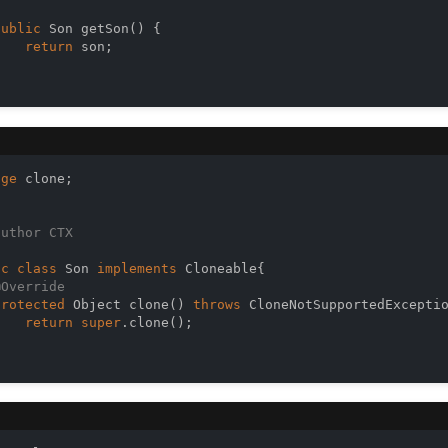
public
 Son 
getSon
()
{

return
 son;



age
 clone;

author
 CTX

ic
class
Son
implements
Cloneable
{

@Override
protected
 Object 
clone
()
throws
 CloneNotSupportedExcepti
return
super
.clone();


