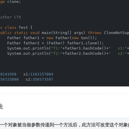
age
 clone;

author
 CTX

ic
class
Test
{

public
static
void
main
(String[] args)
throws
 CloneNotSu
    Father father1 = 
new
 Father(
new
 Son());

    Father father2 = (Father) father1.clone();

    System.out.println(
"f1:"
+father1.hashCode()+
"   s1:"
    System.out.println(
"f2:"
+father2.hashCode()+
"   s2:"


60141958
   s1:
1163157884
956725890
   s2:
356573597
法
1 当一个对象被当做参数传递到一个方法后，此方法可改变这个对