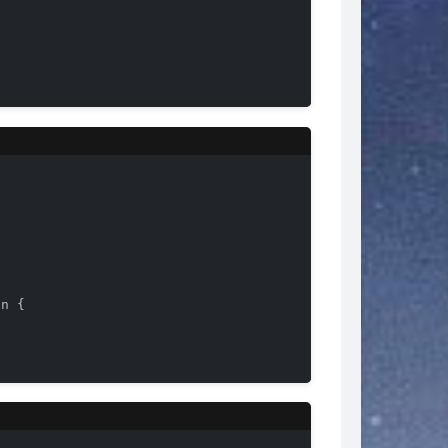
on 
{
