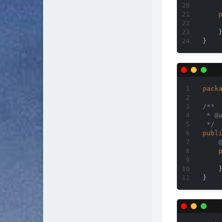
    }
pack
/**

 * 
@
 */
publ
    }