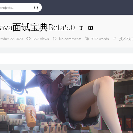
ava面试宝典Beta5.0
Categori
ember 22, 2020
1228 views
No comments
9022 words
技术栈 